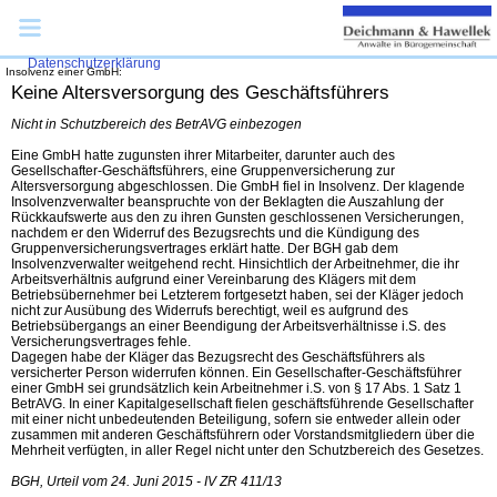
... Hamburg
Impressum
Datenschutzerklärung
Insolvenz einer GmbH:
Keine Altersversorgung des Geschäftsführers
Nicht in Schutzbereich des BetrAVG einbezogen
Eine GmbH hatte zugunsten ihrer Mitarbeiter, darunter auch des
Gesellschafter-Geschäftsführers, eine Gruppenversicherung zur
Altersversorgung abgeschlossen. Die GmbH fiel in Insolvenz. Der klagende
Insolvenzverwalter beanspruchte von der Beklagten die Auszahlung der
Rückkaufswerte aus den zu ihren Gunsten geschlossenen Versicherungen,
nachdem er den Widerruf des Bezugsrechts und die Kündigung des
Gruppenversicherungsvertrages erklärt hatte. Der BGH gab dem
Insolvenzverwalter weitgehend recht. Hinsichtlich der Arbeitnehmer, die ihr
Arbeitsverhältnis aufgrund einer Vereinbarung des Klägers mit dem
Betriebsübernehmer bei Letzterem fortgesetzt haben, sei der Kläger jedoch
nicht zur Ausübung des Widerrufs berechtigt, weil es aufgrund des
Betriebsübergangs an einer Beendigung der Arbeitsverhältnisse i.S. des
Versicherungsvertrages fehle.
Dagegen habe der Kläger das Bezugsrecht des Geschäftsführers als
versicherter Person widerrufen können. Ein Gesellschafter-Geschäftsführer
einer GmbH sei grundsätzlich kein Arbeitnehmer i.S. von § 17 Abs. 1 Satz 1
BetrAVG. In einer Kapitalgesellschaft fielen geschäftsführende Gesellschafter
mit einer nicht unbedeutenden Beteiligung, sofern sie entweder allein oder
zusammen mit anderen Geschäftsführern oder Vorstandsmitgliedern über die
Mehrheit verfügten, in aller Regel nicht unter den Schutzbereich des Gesetzes.
BGH, Urteil vom 24. Juni 2015 - IV ZR 411/13