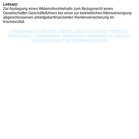
Leitsatz:
Zur Auslegung eines Widerrufsvorbehalts zum Bezugsrecht eines
Gesellschafter-Geschäftsführers bei einer zur betrieblichen Altersversorgung
abgeschlossenen arbeitgeberfinanzierten Rentenversicherung im
Insolvenzfall.
·
Anhörungsbogen der Behörden in München, Hannover & Hamburg
Verhalten bei
·
·
·
Verkehrsunfällen
Unfallregulierung
Verkehrsanwalt
Bußgeldbescheid in München,
·
Hannover & Hamburg
Ein Rechtsanwalt bei Unfällen