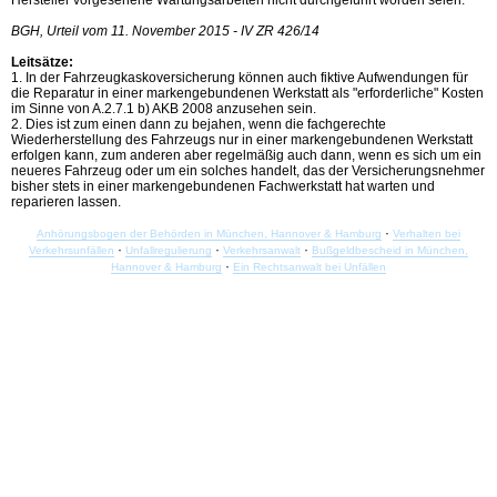
Hersteller vorgesehene Wartungsarbeiten nicht durchgeführt worden seien.
BGH, Urteil vom 11. November 2015 - IV ZR 426/14
Leitsätze:
1. In der Fahrzeugkaskoversicherung können auch fiktive Aufwendungen für
die Reparatur in einer markengebundenen Werkstatt als "erforderliche" Kosten
im Sinne von A.2.7.1 b) AKB 2008 anzusehen sein.
2. Dies ist zum einen dann zu bejahen, wenn die fachgerechte
Wiederherstellung des Fahrzeugs nur in einer markengebundenen Werkstatt
erfolgen kann, zum anderen aber regelmäßig auch dann, wenn es sich um ein
neueres Fahrzeug oder um ein solches handelt, das der Versicherungsnehmer
bisher stets in einer markengebundenen Fachwerkstatt hat warten und
reparieren lassen.
·
Anhörungsbogen der Behörden in München, Hannover & Hamburg
Verhalten bei
·
·
·
Verkehrsunfällen
Unfallregulierung
Verkehrsanwalt
Bußgeldbescheid in München,
·
Hannover & Hamburg
Ein Rechtsanwalt bei Unfällen