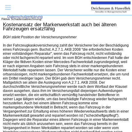
... Hamburg
Impressum
Datenschutzerklärung
Fiktive Schadensabrechnung:
Kostenansatz der Markenwerkstatt auch bei älteren
Fahrzeugen ersatzfähig
BGH stärkt Position der Versicherungsnehmer
In der Fahrzeugkaskoversicherung zahlt der Versicherer bei der Beschädigung
eines Fahrzeugs gem. Buchst. A.2.7.1. AKB 2008 "die erforderlichen Kosten
einer vollständigen Reparatur", wenn das Fahrzeug nicht, nicht vollständig
oder nicht fachgerecht repariert wird. Im vom BGH entschiedenen Fall hatte der
Kläger die fiktiven Kosten einer Mercedes-Fachwerkstatt zugrundegelegt, weil
er nach eigenen Angaben sein Fahrzeug stets in einer markengebundenen
Werkstatt hatte reparieren lassen. Der Versicherer wollte nur die Kosten einer
ortsansässigen, nicht markengebundenen Fachwerkstatt ersetzen, die um rund
ein Drittel niedriger lagen. Der BGH gab dem Versicherungsnehmer recht.
Maßgeblich sei allein die Auslegung von A.2.7.1. AKB 2008. Der
durchschnittliche Versicherungsnehmer werde nach dem Wortlaut der Klausel
davon ausgehen, dass ihm im Versicherungsfall diejenigen Aufwendungen
ersetzt werden, die ein wirtschaftlich vernünftig handelnder Betroffener in
seiner Lage tätigen würde, um das beschädigte Fahrzeug wieder fachgerecht
herzustellen. Auch bei einem älteren Fahrzeug komme eine
markengebundene Werkstatt in Betracht, wenn das Fahrzeug in der
Vergangenheit zur Erhaltung eines höheren Wiederverkaufswerts stets in einer
Markenwerkstatt gewartet und repariert worden ist ("scheckheftgepflegt").
Dagegen wird die Reparatur eines älteren Fahrzeugs in einer Markenwerkstatt
nicht mehr als üblich anzusehen sein, wenn das Fahrzeug bereits in der
Vergangenheit in freien Werkstätten repariert worden sei oder wenn vom